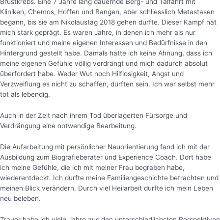
Brustkrebs. Eine 7 Jahre lang dauernde Berg- und Talfahrt mit
Kliniken, Chemos, Hoffen und Bangen, aber schliesslich Metastasen
begann, bis sie am Nikolaustag 2018 gehen durfte. Dieser Kampf hat
mich stark geprägt. Es waren Jahre, in denen ich mehr als nur
funktioniert und meine eigenen Interessen und Bedürfnisse in den
Hintergrund gestellt habe. Damals hatte ich keine Ahnung, dass ich
meine eigenen Gefühle völlig verdrängt und mich dadurch absolut
überfordert habe. Weder Wut noch Hilflosigkeit, Angst und
Verzweiflung es nicht zu schaffen, durften sein. Ich war selbst mehr
tot als lebendig.
Auch in der Zeit nach ihrem Tod überlagerten Fürsorge und
Verdrängung eine notwendige Bearbeitung.
Die Aufarbeitung mit persönlicher Neuorientierung fand ich mit der
Ausbildung zum Biografieberater und Experience Coach. Dort habe
ich meine Gefühle, die ich mit meiner Frau begraben habe,
wiederentdeckt. Ich durfte meine Familiengeschichte betrachten und
meinen Blick verändern. Durch viel Heilarbeit durfte ich mein Leben
neu beleben.
Trauer habe ich viele Jahre aus den unterschiedlichsten Perspektiven